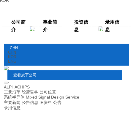
KOR
公司简
事业简
投资信
录用信
DS部门事业简介
Fabless部门产品官方网站
介
介
息
息
CHN
CHN
KOR
ENG
查看旗下公司
ALPHACHIPS
主要沿革
经营哲学
公司位置
系统半导体
Mixed Signal
Design Service
主要新闻
公告信息
IR资料
公告
录用信息