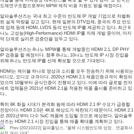
개발을 통해 미세공정 레퍼런스를 확보 할 수 있게 됐다. 또 한국반
도체연구조합으로부터 MPW 제작 비용 지원도 받을 예정이다.
알파솔루션즈는 국내 최고 수준의 반도체 IP 개발 기업으로 차별화
된 설계 역량을 갖고 있다. 현재 일본의 DTV업체, 중국의 주요 반도
체 업체 등에 HDMI, LVDS 등의 반도체 IP를 제공하고 있다. 최근 8
나노 고성능(High-Performance) HDMI IP를 자체 개발 중이며, 마지
막 단계로 실리콘 검증만을 앞두고 있다.
알파솔루션즈는 8나노 MPW를 통해 개발중인 HDMI 2.1, DP PHY
IP 검증을 할 예정이다. 향후 8나노, 10나노 반도체 IP 시장 진입을
위해 8나노 반도체 IP를 선제 확보할 것으로 기대된다.
HDMI는 케이블 하나로 영상과 소리를 모두 전송하기 위해 사용되는
비디오, 오디오 규격이다. 2020년 HDMI 2.1 제품인증규격이 확정되
었으며 10월부터 공식인증이 진행되고 있다. 이에 따라 글로벌 전자
세트 업체들은 2021년 HDMI 2.1을 적용한 제품 출시를 준비하고 있
다..
특히 8K 화질 시대가 본격화 됨에 따라 HDMI 2.1 IP 수요가 급증할
전망이다. HDMI 2.0은 4K로 해상도가 제한되기 때문이다. HDMI 2.1
은 2021년부터 다수 SoC 제품에 도입될 것으로 예상된다. 알파솔루
션즈는 HDMI 2.1 시장 진입을 통해 매출 확대를 계획하고 있다.
Prev
[20210222] 알파홀딩스, “올해 시스템반도체 성장…연결회사
실적 개선 기대”